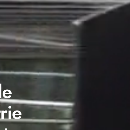
de
rie