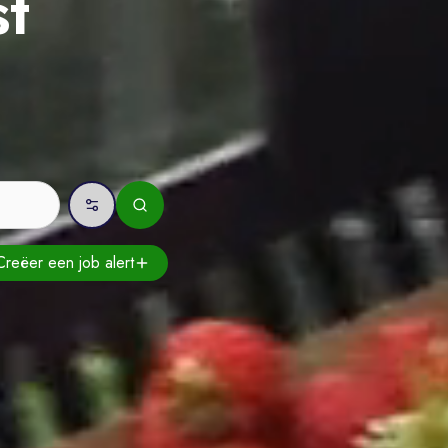
st
Creëer een job
alert