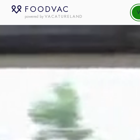
FOODVAC
V
VACATURELAND
powered by