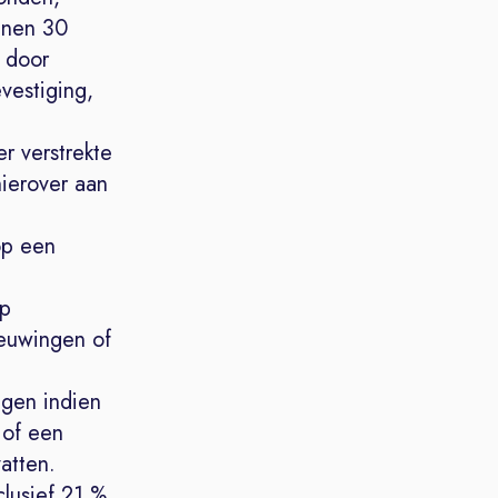
innen 30
 door
vestiging,
r verstrekte
hierover aan
op een
op
ieuwingen of
ngen indien
 of een
atten.
lusief 21 %