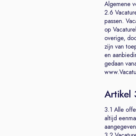
Algemene vo
2.6 Vacatur
passen. Vac
op Vacaturel
overige, do
zijn van to
en aanbiedin
gedaan vana
www.Vacatur
Artikel
3.1 Alle off
altijd eenma
aangegeven
3.2 Vacatur