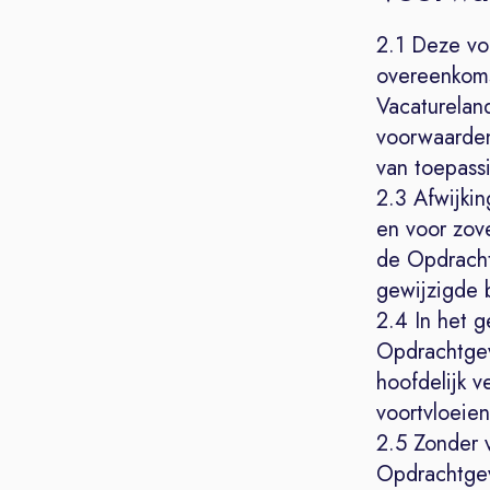
2.1 Deze vo
overeenkoms
Vacaturelan
voorwaarden
van toepassi
2.3 Afwijki
en voor zove
de Opdracht
gewijzigde 
2.4 In het 
Opdrachtgev
hoofdelijk 
voortvloeie
2.5 Zonder 
Opdrachtgeve