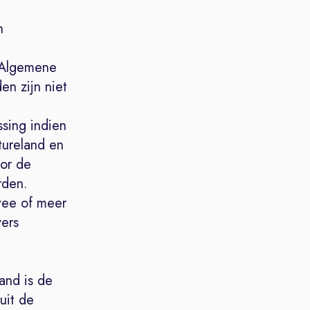
n
p
. Algemene
n zijn niet
sing indien
atureland en
or de
rden.
wee of meer
ers
n
and is de
uit de