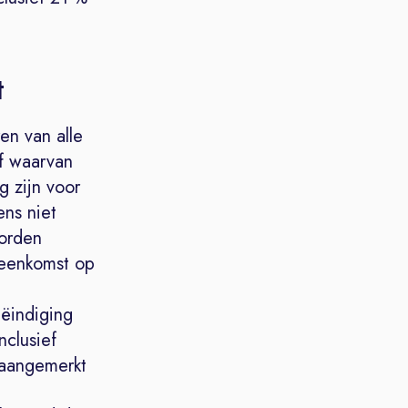
t
en van alle
f waarvan
g zijn voor
ns niet
worden
ereenkomst op
eëindiging
nclusief
 aangemerkt