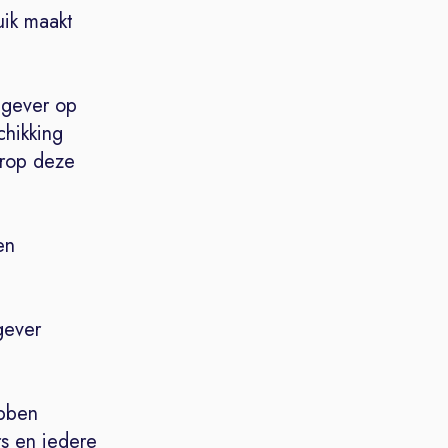
uik maakt
tgever op
chikking
arop deze
en
gever
ebben
s en iedere