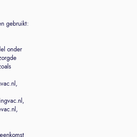
n gebruikt:
el onder
zorgde
zoals
vac.nl,
ingvac.nl,
evac.nl,
ereenkomst