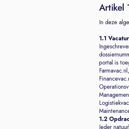
Artikel 
In deze alg
1.1 Vacatu
Ingeschreve
dossiernumm
portal is to
Farmavac.nl,
Financevac.
Operationsva
Managementv
Logistiekvac.
Maintenance
1.2 Opdrac
Ieder natuu