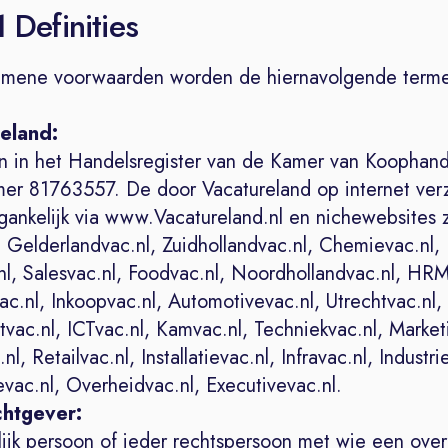
1 Definities
emene voorwaarden worden de hiernavolgende terme
reland:
n in het Handelsregister van de Kamer van Koophand
er 81763557. De door Vacatureland op internet ver
egankelijk via www.Vacatureland.nl en nichewebsites 
 Gelderlandvac.nl, Zuidhollandvac.nl, Chemievac.nl,
nl, Salesvac.nl, Foodvac.nl, Noordhollandvac.nl, HRM
c.nl, Inkoopvac.nl, Automotivevac.nl, Utrechtvac.nl,
ac.nl, ICTvac.nl, Kamvac.nl, Techniekvac.nl, Market
nl, Retailvac.nl, Installatievac.nl, Infravac.nl, Industri
vac.nl, Overheidvac.nl, Executivevac.nl.
htgever:
rlijk persoon of ieder rechtspersoon met wie een ov