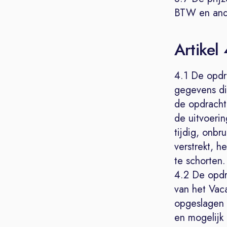
BTW en ande
Artikel
4.1 De opdra
gegevens di
de opdrachtg
de uitvoeri
tijdig, onbr
verstrekt, h
te schorten.
4.2 De opdr
van het Vaca
opgeslagen 
en mogelijk