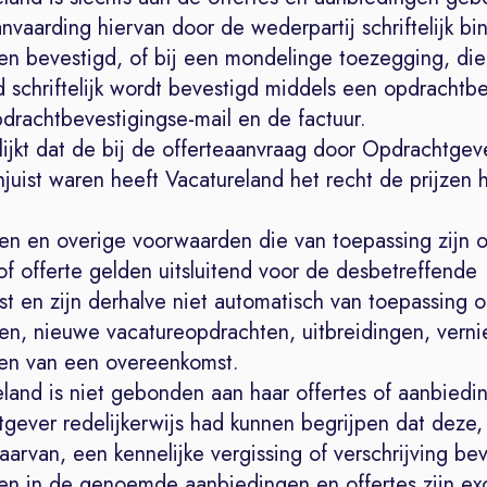
nvaarding hiervan door de wederpartij schriftelijk b
n bevestigd, of bij een mondelinge toezegging, die
 schriftelijk wordt bevestigd middels een opdrachtbe
drachtbevestigingse-mail en de factuur.
lijkt dat de bij de offerteaanvraag door Opdrachtgeve
uist waren heeft Vacatureland het recht de prijzen 
zen en overige voorwaarden die van toepassing zijn 
f offerte gelden uitsluitend voor de desbetreffende
t en zijn derhalve niet automatisch van toepassing 
gen, nieuwe vacatureopdrachten, uitbreidingen, vern
gen van een overeenkomst.
eland is niet gebonden aan haar offertes of aanbiedi
gever redelijkerwijs had kunnen begrijpen dat deze,
arvan, een kennelijke vergissing of verschrijving bev
zen in de genoemde aanbiedingen en offertes zijn exc