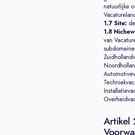
natuurlijke 
Vacaturelan
1.7 Site:
de
1.8 Nichew
van Vacatur
subdomeinen
Zuidhollandv
Noordhollan
Automotivev
Techniekvac.
Installatieva
Overheidvac.
Artikel
Voorwa