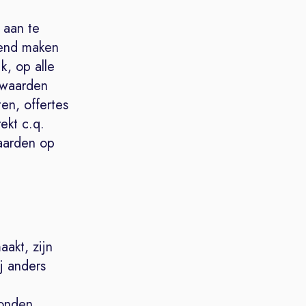
 aan te
kend maken
k, op alle
rwaarden
en, offertes
ekt c.q.
aarden op
aakt, zijn
j anders
bonden,