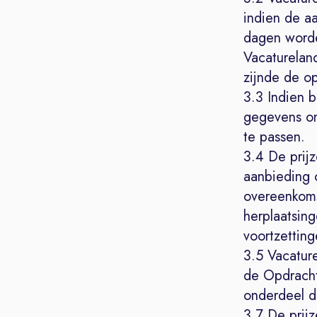
indien de aa
dagen worde
Vacatureland
zijnde de op
3.3 Indien b
gegevens onj
te passen.
3.4 De prij
aanbieding o
overeenkoms
herplaatsin
voortzettin
3.5 Vacatur
de Opdracht
onderdeel da
3.7 De prij