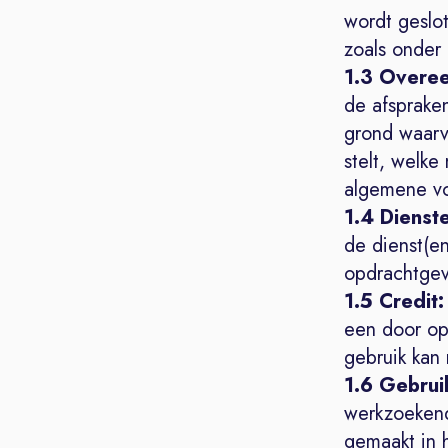
wordt geslo
zoals onder
1.3 Overe
de afsprake
grond waarv
stelt, welke
algemene vo
1.4 Dienst
de dienst(e
opdrachtgev
1.5 Credit:
een door op
gebruik kan
1.6 Gebrui
werkzoekend
gemaakt in 