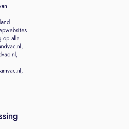
van
land
oepwebsites
 op alle
ndvac.nl,
dvac.nl,
Kamvac.nl,
ssing