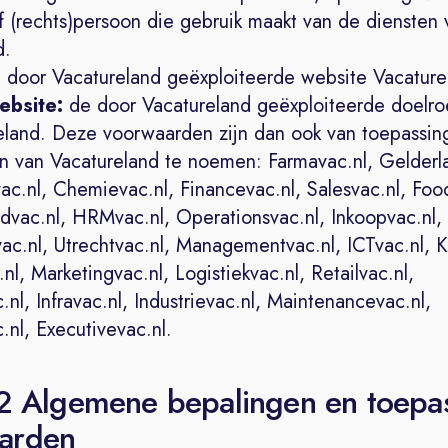
of (rechts)persoon die gebruik maakt van de diensten 
d.
 door Vacatureland geëxploiteerde website Vacature
ebsite:
de door Vacatureland geëxploiteerde doelr
eland. Deze voorwaarden zijn dan ook van toepassing
 van Vacatureland te noemen: Farmavac.nl, Gelderla
ac.nl, Chemievac.nl, Financevac.nl, Salesvac.nl, Foo
dvac.nl, HRMvac.nl, Operationsvac.nl, Inkoopvac.nl,
ac.nl, Utrechtvac.nl, Managementvac.nl, ICTvac.nl, 
nl, Marketingvac.nl, Logistiekvac.nl, Retailvac.nl,
c.nl, Infravac.nl, Industrievac.nl, Maintenancevac.nl,
nl, Executivevac.nl.
 2 Algemene bepalingen en toepa
arden