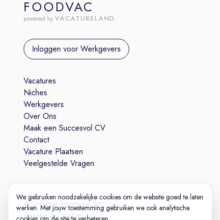
FOODVAC
VACATURELAND
powered by
Inloggen voor Werkgevers
Vacatures
Niches
Werkgevers
Over Ons
Maak een Succesvol CV
Contact
Vacature Plaatsen
Veelgestelde Vragen
We gebruiken noodzakelijke cookies om de website goed te laten
Algemene Voorwaarden
werken. Met jouw toestemming gebruiken we ook analytische
Privacy & Cookie
cookies om de site te verbeteren.